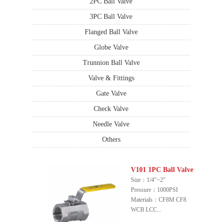
2PC Ball Valve
3PC Ball Valve
Flanged Ball Valve
Globe Valve
Trunnion Ball Valve
Valve & Fittings
Gate Valve
Check Valve
Needle Valve
Others
V101 1PC Ball Valve
Size：1/4"~2"
Pressure：1000PSI
Materials：CF8M CF8
WCB LCC...