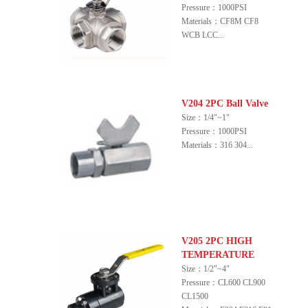
Pressure：1000PSI
Materials：CF8M CF8
WCB LCC...
V204 2PC Ball Valve
Size：1/4"~1"
Pressure：1000PSI
Materials：316 304...
V205 2PC HIGH
TEMPERATURE
Size：1/2"~4"
Pressure：CL600 CL900
CL1500