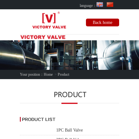
language：
Back home
Your position：
Home
>
Product
1PC Ball Valve