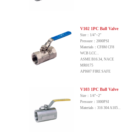
V102 1PC Ball Valve
Size：1/4"~2"
Pressure：2000PSI
Materials：CF8M CF8
WCB LCC...
ASME B16.34, NACE
MR0175
API607 FIRE SAFE
V103 1PC Ball Valve
Size：1/4"~2"
Pressure：1000PSI
Materials：316 304 A105...