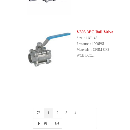
V303 3PC Ball Valve
Size：1/4"~4"
Pressure：1000PSI
Materials：CF8M CF8
WCB LCC...
73
1
2
3
4
下一页
1/4