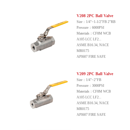
V208 2PC Ball Valve
Size：1/4"~1-1/2"FB 2"RB
Pressure：6000PSI
Materials：CF8M WCB
A105 LCC LF2...
ASME B16.34, NACE
MR0175
API607 FIRE SAFE
V209 2PC Ball Valve
Size：1/4"~2"FB
Pressure：3000PSI
Materials：CF8M WCB
A105 LCC LF2...
ASME B16.34, NACE
MR0175
API607 FIRE SAFE