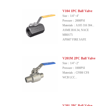
V104 1PC Ball Valve
Size：1/4"~4"
Pressure：2000PSI
Materials：A105 316 304...
ASME B16.34, NACE
MR0175
API607 FIRE SAFE
V201M 2PC Ball Valve
Size：1/4"~2"
Pressure：1000PSI
Materials：CF8M CF8
WCB LCC...
V201 2PC Ball Valve