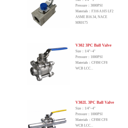
Pressure：3000PSI
Materials：F316 A105 LF2
ASME B16.34, NACE
MR0175
V302 3PC Ball Valve
Size：1/4"~4"
Pressure：1000PSI
Materials：CF8M CF8
WCB LCC...
V302L 3PC Ball Valve
Size：1/4"~4"
Pressure：1000PSI
Materials：CF8M CF8
WCB LCC...