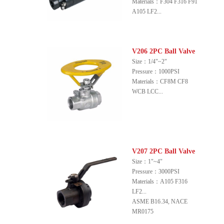
Materials：F304 F316 F91
A105 LF2...
V206 2PC Ball Valve
Size：1/4"~2"
Pressure：1000PSI
Materials：CF8M CF8
WCB LCC...
V207 2PC Ball Valve
Size：1"~4"
Pressure：3000PSI
Materials：A105 F316
LF2...
ASME B16.34, NACE
MR0175