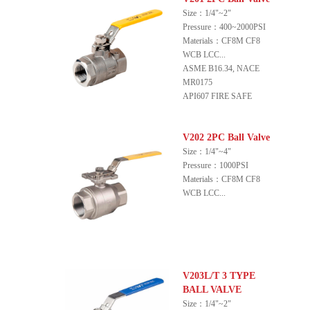
Size：1/4"~2"
Pressure：400~2000PSI
Materials：CF8M CF8
WCB LCC...
ASME B16.34, NACE
MR0175
API607 FIRE SAFE
V202 2PC Ball Valve
Size：1/4"~4"
Pressure：1000PSI
Materials：CF8M CF8
WCB LCC...
V203L/T 3 TYPE
BALL VALVE
Size：1/4"~2"