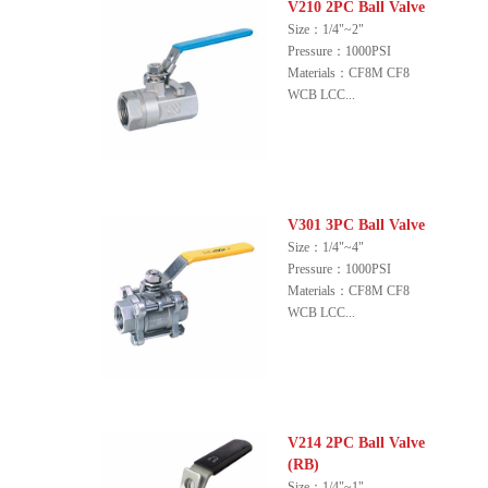
V210 2PC Ball Valve
Size：1/4"~2"
Pressure：1000PSI
Materials：CF8M CF8
WCB LCC...
V301 3PC Ball Valve
Size：1/4"~4"
Pressure：1000PSI
Materials：CF8M CF8
WCB LCC...
V214 2PC Ball Valve
(RB)
Size：1/4"~1"